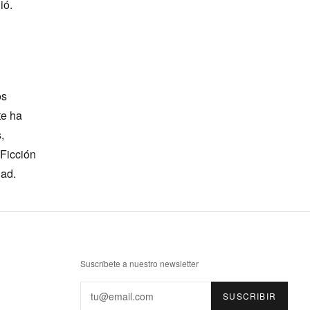
ió.
os
te ha
,
 Ficción
dad.
Suscríbete a nuestro newsletter
Email
SUSCRIBIR