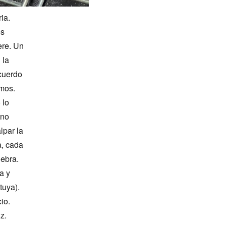
ia.
os
ere. Un
 la
ecuerdo
amos.
 lo
 no
lpar la
a, cada
iebra.
a y
tuya).
io.
z.