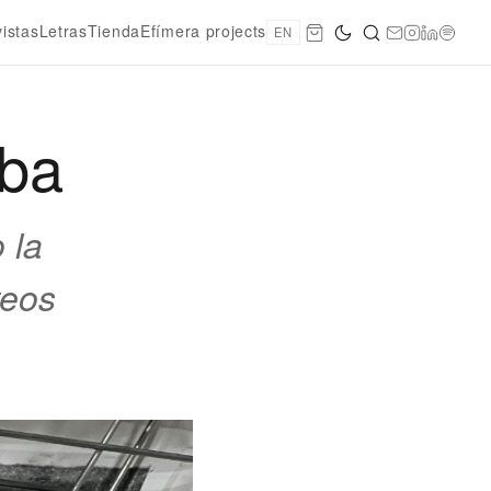
vistas
Letras
Tienda
Efímera projects
EN
lba
 la
teos