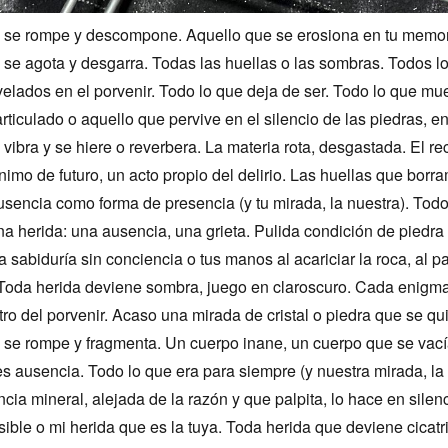
 se rompe y descompone. Aquello que se erosiona en tu memor
 se agota y desgarra. Todas las huellas o las sombras. Todos l
elados en el porvenir. Todo lo que deja de ser. Todo lo que mu
ticulado o aquello que pervive en el silencio de las piedras, en
 vibra y se hiere o reverbera. La materia rota, desgastada. El r
nimo de futuro, un acto propio del delirio. Las huellas que borr
ausencia como forma de presencia (y tu mirada, la nuestra). Todo
una herida: una ausencia, una grieta. Pulida condición de piedra
 sabiduría sin conciencia o tus manos al acariciar la roca, al pa
oda herida deviene sombra, juego en claroscuro. Cada enigm
tro del porvenir. Acaso una mirada de cristal o piedra que se qu
 se rompe y fragmenta. Un cuerpo inane, un cuerpo que se vací
s ausencia. Todo lo que era para siempre (y nuestra mirada, la 
ia mineral, alejada de la razón y que palpita, lo hace en silenc
sible o mi herida que es la tuya. Toda herida que deviene cicatri