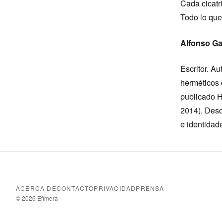
Cada cicatri
Todo lo que
Alfonso Gar
Escritor. A
herméticos 
publicado H
2014). Desde
e identidad
ACERCA DE
CONTACTO
PRIVACIDAD
PRENSA
© 2026 Efímera