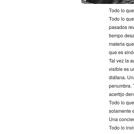
Todo lo que
Todo lo que
pasados rev
tiempo desar
materia que
que es sinó
Tal vez la 
visible es 
diáfana. Una
penumbra. T
acertijo den
Todo lo que
solamente e
Una concienc
Todo lo invi