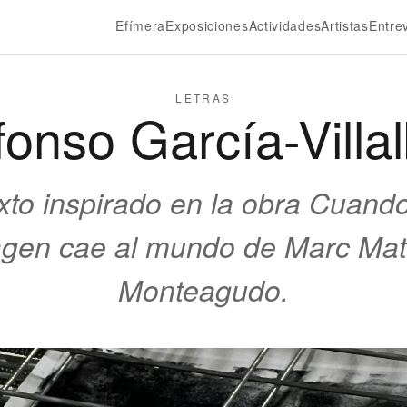
Efímera
Exposiciones
Actividades
Artistas
Entre
LETRAS
fonso García-Villa
xto inspirado en la obra Cuando
gen cae al mundo de Marc Ma
Monteagudo.